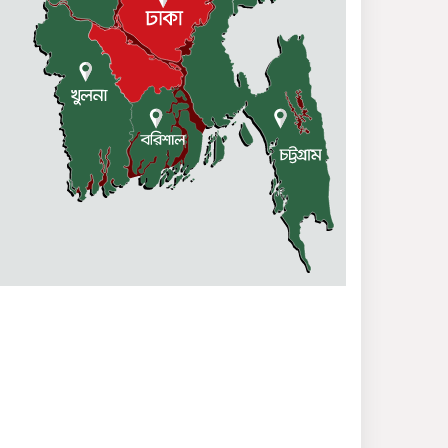
আমেরিকার নীল নকশা বাংলাদেশে
আঁকতে দেয়া হবে না – রুহীন
হোসেন প্রিন্স
শোষণমুক্ত সমাজ গড়ার শপথ নিন,
কাস্তে মার্কায় ভোট দিন
দুর্গাপুরে কমরেড মণি সিংহের
৩৫তম প্রয়াণ দিবস পালিত