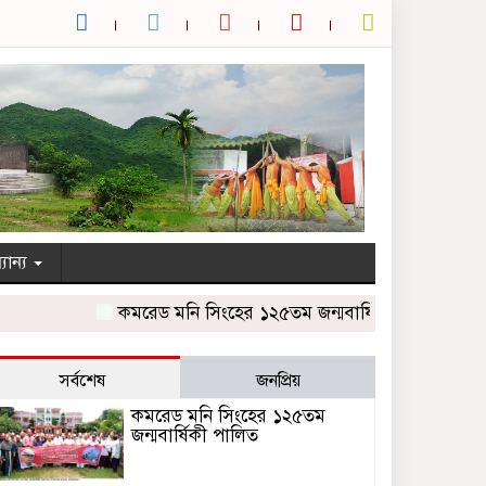
যান্য
কমরেড মনি সিংহের ১২৫তম জন্মবার্ষিকী পালিত
রামিসা
সর্বশেষ
জনপ্রিয়
কমরেড মনি সিংহের ১২৫তম
জন্মবার্ষিকী পালিত