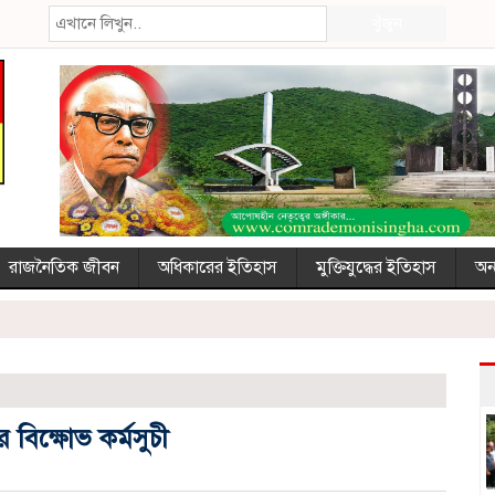
খুঁজুন
রাজনৈতিক জীবন
অধিকারের ইতিহাস
মুক্তিযুদ্ধের ইতিহাস
অন্
ে বিক্ষোভ কর্মসুচী