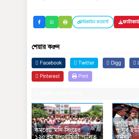
বিস্তারিত কমেন্টে
ফটোকার
শেয়ার করুন
Facebook
Twitter
Digg
L
Pinterest
Print
এ জাতীয় আরো সংবাদ
দুর্গাপুরে 
কমরেড মনি সিংহের
ও যুব ইউ
১২৫তম জন্মবার্ষিকী পালিত
কর্মসুচী