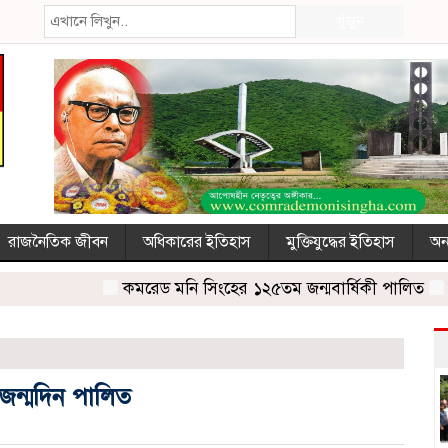
খুঁজুন
রাজনৈতিক জীবন
অধিকারের ইতিহাস
মুক্তিযুদ্ধের ইতিহাস
অন্
কমরেড মনি সিংহের ১২৫তম জন্মবার্ষিকী পালিত
রামিসা 
জন্মদিন পালিত