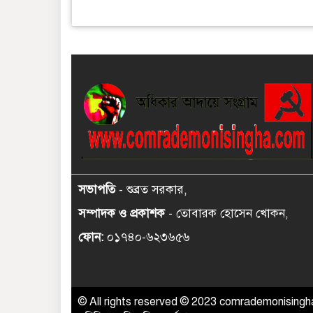
সভাপতি
- শুব্রত সরকার,
সম্পাদক ও প্রকাশক
- তোবারক হোসেন খোকন,
ফোন:
০১৭৪০-৬২৩৬৫৬
© All rights reserved © 2023 comrademonisingha.