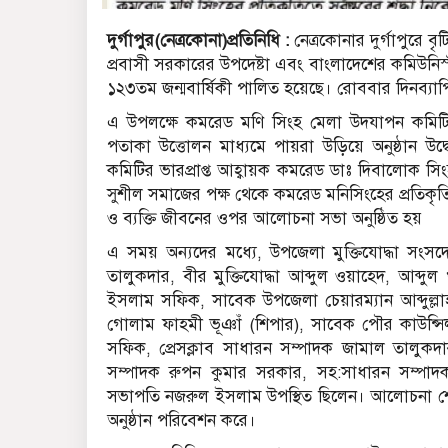
দুর্গাপুর(নেত্রকোনা)প্রতিনিধি :
নেত্রকোনার দুর্গাপুরে বৃ
প্রবাসী সরকারের উপদেষ্টা এবং বাংলাদেশের কমিউনিস্ট 
১২৩তম জন্মবার্ষিকী পালিত হয়েছে। রোববার দিনব্যা
এ উপলক্ষে কমরেড মণি সিংহ মেলা উদযাপন কমিটি
পতাকা উত্তোলন মাধ্যমে পায়রা উড়িয়ে অনুষ্ঠান উদ
কমিটির ভারপ্রাপ্ত আহ্বায়ক কমরেড ডাঃ দিবালোক সিংহ
সুশীল সমাজের পক্ষ থেকে কমরেড মনিসিংহের প্রতিকৃতিত
ও ব্যক্তি জীবনের ওপর আলোচনা সভা অনুষ্ঠিত হয়
এ সময় অন্যদের মধ্যে, উপজেলা মুক্তিযোদ্ধা সংসদ
তালুকদার, বীর মুক্তিযোদ্ধা আব্দুল ওয়াহেদ, আব
ইসলাম সফিক, সাবেক উপজেলা চেয়ারম্যান আব্দুল্ল
গোলাম ফাহমী ভূঞাঁ (শিপার), সাবেক পৌর কাউন্স
সফিক, প্রেসক্লাব সাধারন সম্পাদক জামাল তালুক
সম্পাদক রুপন কুমার সরকার, সহ:সাধারন সম্প
সভাপতি নজরুল ইসলাম উপস্থিত ছিলেন। আলোচনা শেষে
অনুষ্ঠান পরিবেশন করে।