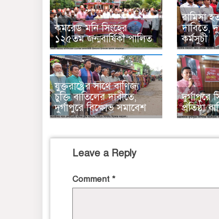
রামিসা হত
কমরেড মনি সিংহের
দাবিতে, দু
১২৫তম জন্মবার্ষিকী পালিত
কর্মসুচী
যুক্তরাষ্ট্রের সাথে বাণিজ্য
চুক্তি বাতিলের দাবীতে,
দুর্গাপুর
দুর্গাপুরে বিক্ষোভ সমাবেশ
প্রতিষ্ঠা ব
Leave a Reply
Comment
*