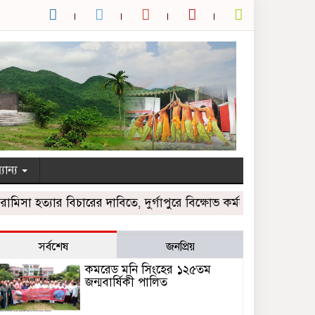
যান্য
হত্যার বিচারের দাবিতে, দুর্গাপুরে বিক্ষোভ কর্মসুচী
দুর্গাপুরে বিভিন
সর্বশেষ
জনপ্রিয়
কমরেড মনি সিংহের ১২৫তম
জন্মবার্ষিকী পালিত