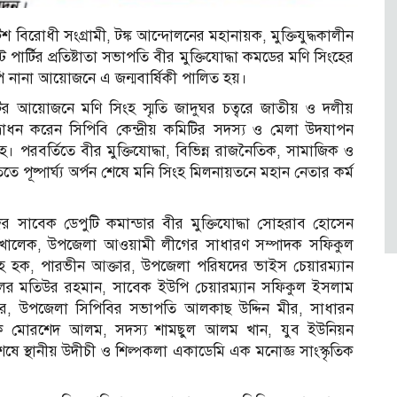
টিশ বিরোধী সংগ্রামী, টঙ্ক আন্দোলনের মহানায়ক, মুক্তিযুদ্ধকালীন
পার্টির প্রতিষ্টাতা সভাপতি বীর মুক্তিযোদ্ধা কমডের মণি সিংহের
পি নানা আয়োজনে এ জন্মবার্ষিকী পালিত হয়।
র আয়োজনে মণি সিংহ স্মৃতি জাদুঘর চত্বরে জাতীয় ও দলীয়
্বোধন করেন সিপিবি কেন্দ্রীয় কমিটির সদস্য ও মেলা উদযাপন
। পরবর্তিতে বীর মুক্তিযোদ্ধা, বিভিন্ন রাজনৈতিক, সামাজিক ও
ে পূষ্পার্ঘ্য অর্পন শেষে মনি সিংহ মিলনায়তনে মহান নেতার কর্ম
ের সাবেক ডেপুটি কমান্ডার বীর মুক্তিযোদ্ধা সোহরাব হোসেন
্দুল খালেক, উপজেলা আওয়ামী লীগের সাধারণ সম্পাদক সফিকুল
াহ হক, পারভীন আক্তার, উপজেলা পরিষদের ভাইস চেয়ারম্যান
িলর মতিউর রহমান, সাবেক ইউপি চেয়ারম্যান সফিকুল ইসলাম
দার, উপজেলা সিপিবির সভাপতি আলকাছ উদ্দিন মীর, সাধারন
াদক মোরশেদ আলম, সদস্য শামছুল আলম খান, যুব ইউনিয়ন
 স্থানীয় উদীচী ও শিল্পকলা একাডেমি এক মনোজ্ঞ সাংস্কৃতিক