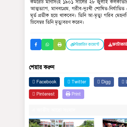
কমরেড মণিসিংহ ১৯০১ সালের ২৮ জুলাই কলকাতার এ
আত্মত্যাগ, মানবপ্রেম, গরীব-দুঃখী শোষিত-নির্যাতিত
মূর্ত প্রতীক হয়ে থাকবেন। তিনি আ-মৃত্যু গরিব মেহন
ডিসেম্বর তিনি মৃত্যুবরণ করেন।
বিস্তারিত কমেন্টে
ফটোকার
শেয়ার করুন
Facebook
Twitter
Digg
L
Pinterest
Print
এ জাতীয় আরো সংবাদ