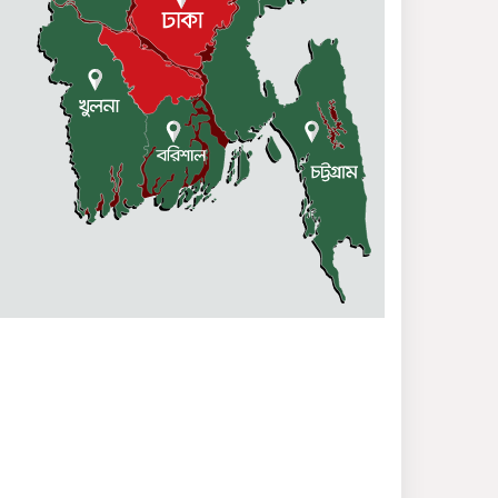
আমেরিকার নীল নকশা বাংলাদেশে
আঁকতে দেয়া হবে না – রুহীন
হোসেন প্রিন্স
শোষণমুক্ত সমাজ গড়ার শপথ নিন,
কাস্তে মার্কায় ভোট দিন
দুর্গাপুরে কমরেড মণি সিংহের
৩৫তম প্রয়াণ দিবস পালিত