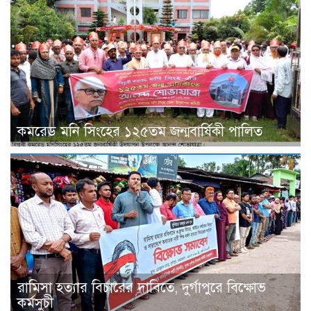
কমরেড মনি সিংহের ১২৫তম জন্মবার্ষিকী পালিত
রামিসা হত্যার বিচারের দাবিতে, দুর্গাপুরে বিক্ষোভ
কর্মসুচী