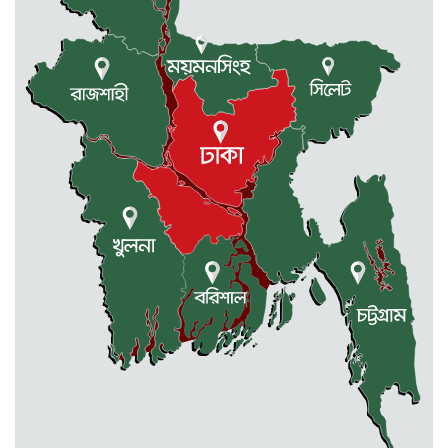
ইরানে মার্কিন-ইসরাইলি হামলার
প্রতিবাদে দুর্গাপুরে বিক্ষোভ সমাবেশ
দুর্গাপুরে কমরেড অনিমা সিংহের
জন্মবার্ষিকী পালিত
আমেরিকার নীল নকশা বাংলাদেশে
আঁকতে দেয়া হবে না – রুহীন হোসেন
প্রিন্স
শোষণমুক্ত সমাজ গড়ার শপথ নিন, কাস্তে
মার্কায় ভোট দিন
দুর্গাপুরে কমরেড মণি সিংহের ৩৫তম