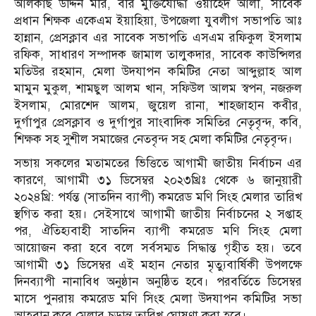
আলকাছ উদ্দিন মীর, বীর মুক্তিযোদ্ধা ওয়াহেদ আলী, সাবেক
প্রধান শিক্ষক একেএম ইয়াহিয়া, উপজেলা যুবলীগ সভাপতি আঃ
হান্নান, প্রেসক্লাব এর সাবেক সভাপতি এসএম রফিকুল ইসলাম
রফিক, সাধারণ সম্পাদক জামাল তালুকদার, সাবেক কাউন্সিলর
মতিউর রহমান, মেলা উদযাপন কমিটির নেতা আব্দুল্লাহ আল
মামুন মুকুল, শামছুল আলম খান, সফিউল আলম স্বপন, নজরুল
ইসলাম, মোরশেদ আলম, জুয়েল রানা, শাহজাহান কবীর,
দুর্গাপুর প্রেসক্লাব ও দুর্গাপুর সাংবাদিক সমিতির নেতৃবৃন্দ, কবি,
শিক্ষক সহ সুশীল সমাজের নেতবৃন্দ সহ মেলা কমিটির নেতৃবৃন্দ।
সভায় সকলের মতামতের ভিত্তিতে আগামী জাতীয় নির্বাচন এর
কারণে, আগামী ৩১ ডিসেম্বর ২০২৩খ্রিঃ থেকে ৬ জানুয়ারী
২০২৪খ্রি: পর্যন্ত (সাতদিন ব্যাপী) কমরেড মণি সিংহ মেলার তারিখ
স্থগিত করা হয়। সেইসাথে আগামী জাতীয় নির্বাচনের ২ সপ্তাহ
পর, ঐতিহ্যবাহী সাতদিন ব্যাপী কমরেড মণি সিংহ মেলা
আয়োজন করা হবে বলে সর্বসম্মত সিদ্ধান্ত গৃহীত হয়। তবে
আগামী ৩১ ডিসেম্বর এই মহান নেতার মৃত্যুবার্ষিকী উপলক্ষে
দিনব্যাপী নানাবিধ অনুষ্ঠান অনুষ্ঠিত হবে। পরবর্তিতে ডিসেম্বর
মাসে পুনরায় কমরেড মণি সিংহ মেলা উদযাপন কমিটির সভা
আহবান করে মেলার চূড়ান্ত তারিখ ঘোষণা করা হবে।