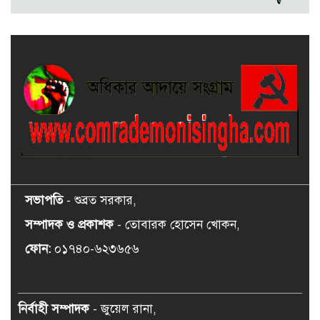
প্রয়াণ দিবস পালিত
সভাপতি
- শুব্রত সরকার,
সম্পাদক ও প্রকাশক
- তোবারক হোসেন খোকন,
ফোন:
০১৭৪০-৬২৩৬৫৬
নির্বাহী সম্পাদক
- জুয়েল রানা,