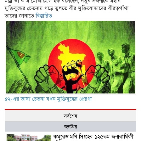
মন্ত্রী আ ক ম মোজাম্মেল হক বলেছেন, নতুন প্রজন্মকে মহান
মুক্তিযুদ্ধের চেতনায় গড়ে তুলতে বীর মুক্তিযোদ্ধাদের বীরত্বগাঁথা
তাদের জানাতে
বিস্তারিত
৫২-এর ভাষা চেতনা যখন মুক্তিযুদ্ধের প্রেরণা
সর্বশেষ
জনপ্রিয়
কমরেড মনি সিংহের ১২৫তম জন্মবার্ষিকী