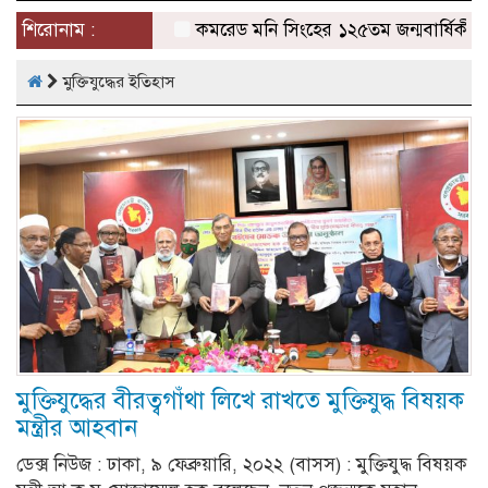
naviga
শিরোনাম :
কমরেড মনি সিংহের ১২৫তম জন্মবার্ষিকী পাল
মুক্তিযুদ্ধের ইতিহাস
মুক্তিযুদ্ধের বীরত্বগাঁথা লিখে রাখতে মুক্তিযুদ্ধ বিষয়ক
মন্ত্রীর আহবান
ডেক্স নিউজ : ঢাকা, ৯ ফেব্রুয়ারি, ২০২২ (বাসস) : মুক্তিযুদ্ধ বিষয়ক